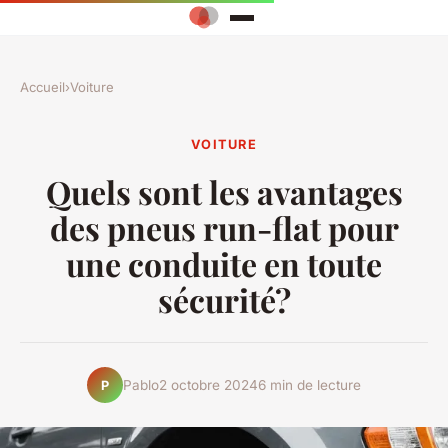
Accueil
›
Voiture
VOITURE
Quels sont les avantages
des pneus run-flat pour
une conduite en toute
sécurité?
Pablo
2 octobre 2024
6 min de lecture
P