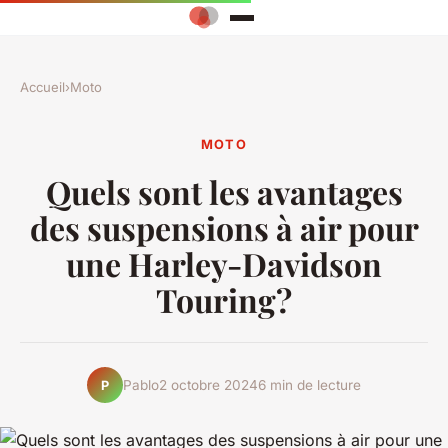
Accueil
›
Moto
MOTO
Quels sont les avantages
des suspensions à air pour
une Harley-Davidson
Touring?
Pablo
2 octobre 2024
6 min de lecture
P