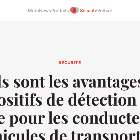
Moto
News
Produits
Sécurité
Voiture
SÉCURITÉ
s sont les avantage
ositifs de détection 
e pour les conduct
icules de transpor