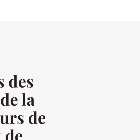
s des
de la
eurs de
t de