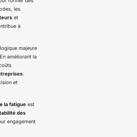
pour former des
odes, les
teurs
et
ontribue à
logique majeure
 En améliorant la
 coûts
treprises
.
ision et
e la fatigue
est
tabilité des
eur engagement