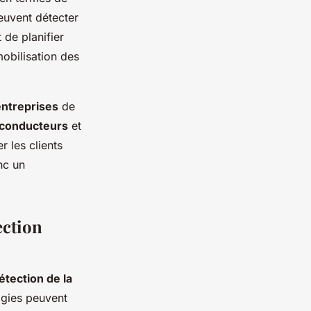
peuvent détecter
 de planifier
obilisation des
entreprises
de
 conducteurs
et
r les clients
nc un
ection
tection de la
ogies peuvent