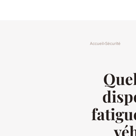
Accueil
›
Sécurité
Quel
disp
fatigu
véh