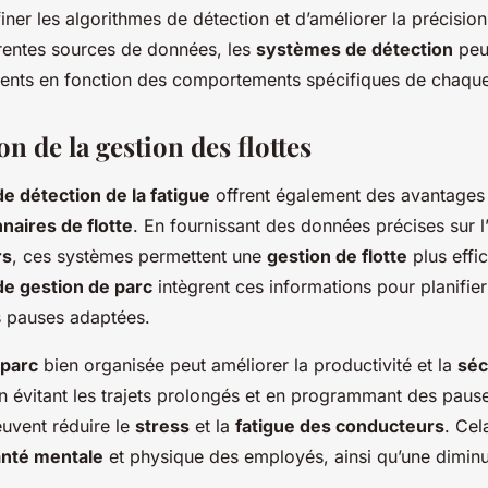
finer les algorithmes de détection et d’améliorer la précision
rentes sources de données, les
systèmes de détection
peu
ments en fonction des comportements spécifiques de chaqu
n de la gestion des flottes
de détection de la fatigue
offrent également des avantages s
naires de flotte
. En fournissant des données précises sur l
rs
, ces systèmes permettent une
gestion de flotte
plus effi
de gestion de parc
intègrent ces informations pour planifier 
s pauses adaptées.
 parc
bien organisée peut améliorer la productivité et la
séc
En évitant les trajets prolongés et en programmant des pause
euvent réduire le
stress
et la
fatigue des conducteurs
. Cel
anté mentale
et physique des employés, ainsi qu’une diminu