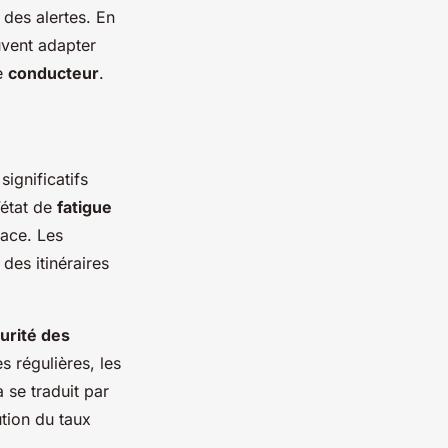
 des alertes. En
vent adapter
e
conducteur
.
ignificatifs
’état de
fatigue
cace. Les
des itinéraires
urité des
s régulières, les
a se traduit par
tion du taux