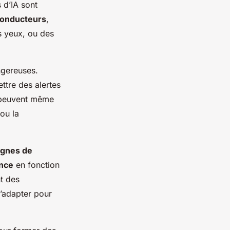
 d’IA sont
onducteurs
,
s yeux, ou des
ngereuses.
ttre des alertes
s peuvent même
ou la
ignes de
ance
en fonction
t des
s’adapter pour