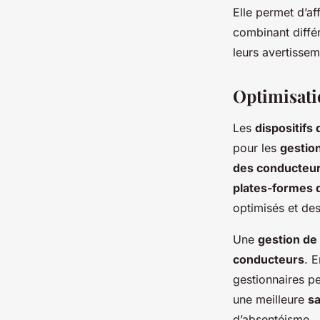
Elle permet d’af
combinant diffé
leurs avertisse
Optimisatio
Les
dispositifs 
pour les
gestion
des conducteu
plates-formes 
optimisés et de
Une
gestion de
conducteurs
. 
gestionnaires p
une meilleure
s
d’absentéisme.