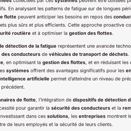
nnées
collectées par ces
systèmes
peuvent être utilisées 
fs. En analysant les patterns de fatigue sur de longues péri
e flotte
peuvent anticiper les besoins en repos des
conduc
ajets plus sûrs et plus efficients. Cette approche proactive c
urité routière
et à optimiser la
gestion des flottes
.
de détection de la fatigue
représentent une avancée techno
é des conducteurs
de
véhicules de transport de déchets
.
re
, en optimisant la
gestion des flottes
, et en réduisant les
ces
systèmes
offrent des avantages significatifs pour les
en
intelligence artificielle
permet d’atteindre un niveau de préc
s précédent.
naires de flotte
, l’intégration de
dispositifs de détection d
essité pour garantir la
sécurité des conducteurs
et la
ren
 investissant dans ces
solutions
, les
entreprises
montrent l
tre de leurs employés et la sécurité de leurs clients.