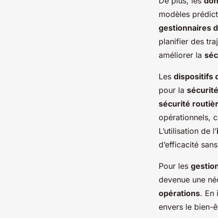
De plus, les
do
modèles prédicti
gestionnaires d
planifier des tr
améliorer la
séc
Les
dispositifs 
pour la
sécurit
sécurité routiè
opérationnels, 
L’utilisation de l’
d’efficacité san
Pour les
gestion
devenue une néc
opérations
. En
envers le bien-ê