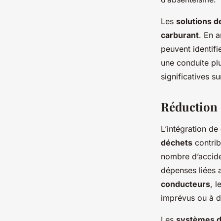
Les
solutions d
carburant
. En 
peuvent identif
une conduite p
significatives s
Réduction 
L’intégration de
déchets
contrib
nombre d’acciden
dépenses liées a
conducteurs
, l
imprévus ou à 
Les
systèmes de