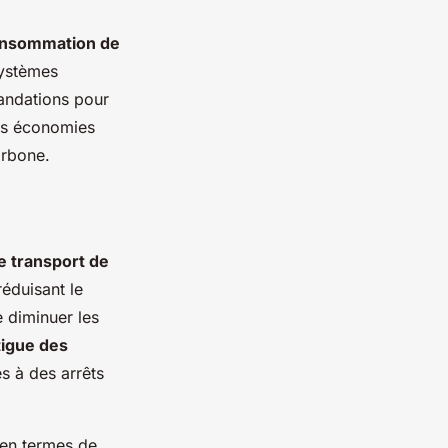
nsommation de
systèmes
andations pour
es économies
arbone.
e transport de
éduisant le
 diminuer les
tigue des
es à des arrêts
 en termes de