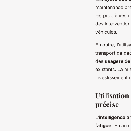
maintenance prév
les problèmes mé
des intervention
véhicules.
En outre, l’util
transport de dé
des
usagers de 
existants. La m
investissement r
Utilisation
précise
L’
intelligence ar
fatigue
. En ana