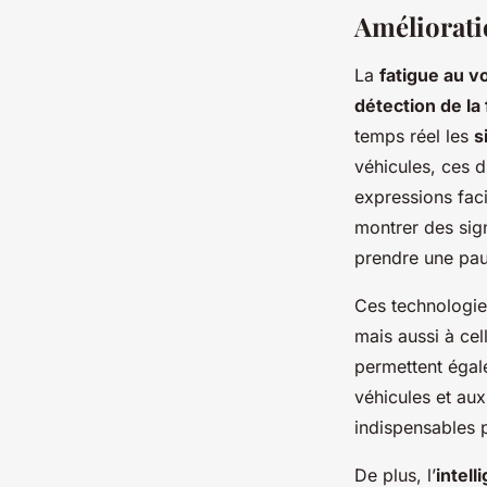
Amélioratio
La
fatigue au v
détection de la 
temps réel les
s
véhicules, ces 
expressions fac
montrer des sign
prendre une pau
Ces technologies
mais aussi à ce
permettent éga
véhicules et au
indispensables p
De plus, l’
intell