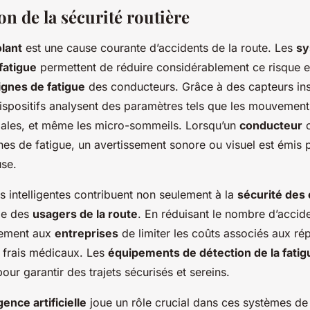
n de la sécurité routière
olant
est une cause courante d’accidents de la route. Les
sy
fatigue
permettent de réduire considérablement ce risque en
ignes de fatigue
des conducteurs. Grâce à des capteurs inst
dispositifs analysent des paramètres tels que les mouvement
iales, et même les micro-sommeils. Lorsqu’un
conducteur
c
es de fatigue, un avertissement sonore ou visuel est émis po
se.
 intelligentes contribuent non seulement à la
sécurité des
lle des
usagers de la route
. En réduisant le nombre d’accide
lement aux
entreprises
de limiter les coûts associés aux ré
x frais médicaux. Les
équipements de détection de la fatig
our garantir des trajets sécurisés et sereins.
igence artificielle
joue un rôle crucial dans ces systèmes de 