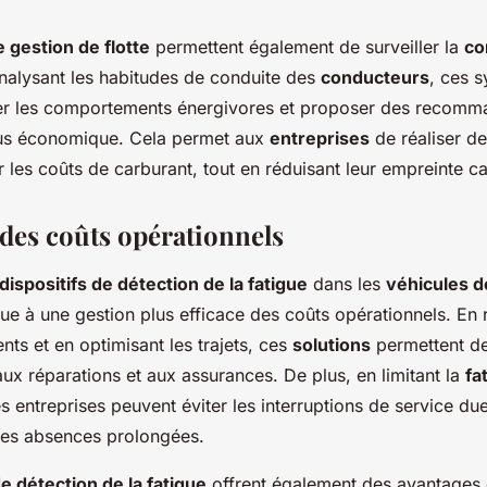
e gestion de flotte
permettent également de surveiller la
co
analysant les habitudes de conduite des
conducteurs
, ces 
ier les comportements énergivores et proposer des recomm
lus économique. Cela permet aux
entreprises
de réaliser d
ur les coûts de carburant, tout en réduisant leur empreinte c
des coûts opérationnels
dispositifs de détection de la fatigue
dans les
véhicules d
ue à une gestion plus efficace des coûts opérationnels. En r
ts et en optimisant les trajets, ces
solutions
permettent de
ux réparations et aux assurances. De plus, en limitant la
fa
es entreprises peuvent éviter les interruptions de service du
des absences prolongées.
 détection de la fatigue
offrent également des avantages