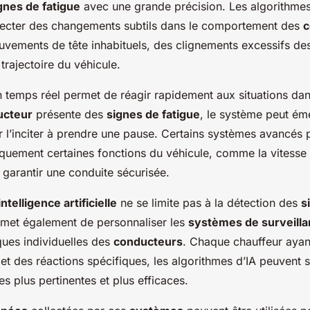
gnes de fatigue
avec une grande précision. Les algorithmes
ecter des changements subtils dans le comportement des
c
uvements de tête inhabituels, des clignements excessifs de
 trajectoire du véhicule.
n temps réel permet de réagir rapidement aux situations da
ucteur
présente des
signes de fatigue
, le système peut éme
 l’inciter à prendre une pause. Certains systèmes avancé
iquement certaines fonctions du véhicule, comme la vitesse 
r garantir une conduite sécurisée.
intelligence artificielle
ne se limite pas à la détection des
s
ermet également de personnaliser les
systèmes de surveill
ques individuelles des
conducteurs
. Chaque chauffeur ayan
t des réactions spécifiques, les algorithmes d’IA peuvent 
es plus pertinentes et plus efficaces.