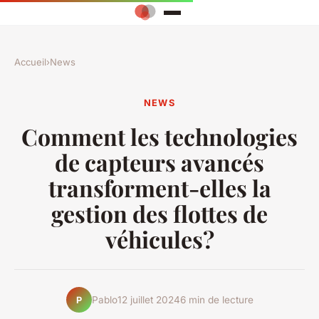
Accueil
›
News
NEWS
Comment les technologies
de capteurs avancés
transforment-elles la
gestion des flottes de
véhicules?
Pablo
12 juillet 2024
6 min de lecture
P