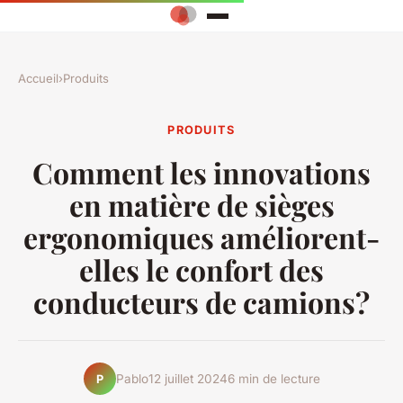
Accueil
›
Produits
PRODUITS
Comment les innovations
en matière de sièges
ergonomiques améliorent-
elles le confort des
conducteurs de camions?
Pablo
12 juillet 2024
6 min de lecture
P