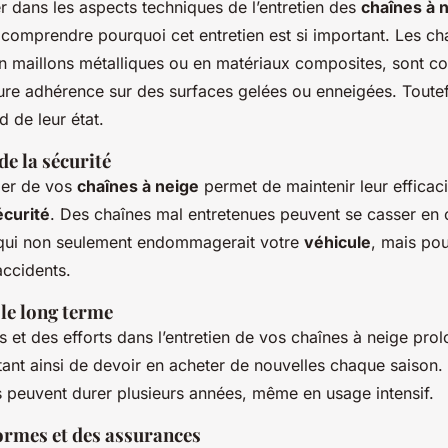
r dans les aspects techniques de l’entretien des
chaînes à 
comprendre pourquoi cet entretien est si important. Les cha
 en maillons métalliques ou en matériaux composites, sont c
eure adhérence sur des surfaces gelées ou enneigées. Toutef
d de leur état.
e la sécurité
lier de vos
chaînes à neige
permet de maintenir leur efficac
écurité
. Des chaînes mal entretenues peuvent se casser en 
ce qui non seulement endommagerait votre
véhicule
, mais pou
ccidents.
le long terme
s et des efforts dans l’entretien de vos chaînes à neige pro
tant ainsi de devoir en acheter de nouvelles chaque saison.
s peuvent durer plusieurs années, même en usage intensif.
ormes et des assurances