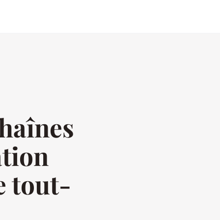
chaînes
ation
e tout-