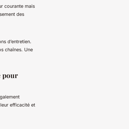
ur courante mais
issement des
ns d’entretien.
vos chaînes. Une
e pour
également
eur efficacité et