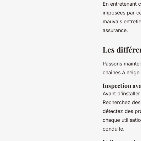
En entretenant 
imposées par c
mauvais entreti
assurance.
Les différe
Passons mainten
chaînes à neige.
Inspection ava
Avant d’installe
Recherchez des s
détectez des pr
chaque utilisat
conduite.