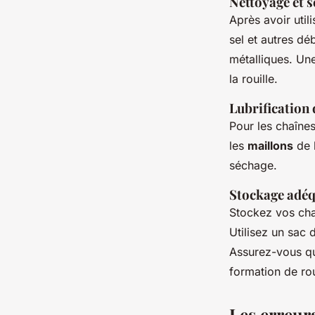
Nettoyage et 
Après avoir utili
sel et autres dé
métalliques. Un
la rouille.
Lubrification
Pour les chaînes
les
maillons
de l
séchage.
Stockage adé
Stockez vos chaî
Utilisez un sac 
Assurez-vous qu
formation de ro
Les erreurs