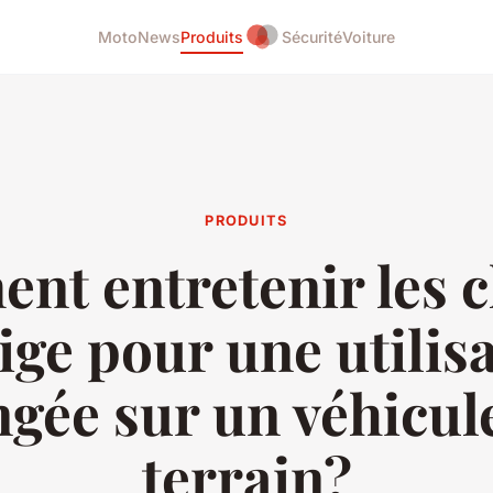
Moto
News
Produits
Sécurité
Voiture
PRODUITS
t entretenir les 
ige pour une utilis
gée sur un véhicul
terrain?