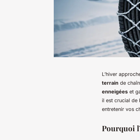
L’hiver approche
terrain
de chaîn
enneigées
et ga
il est crucial d
entretenir vos 
Pourquoi l’