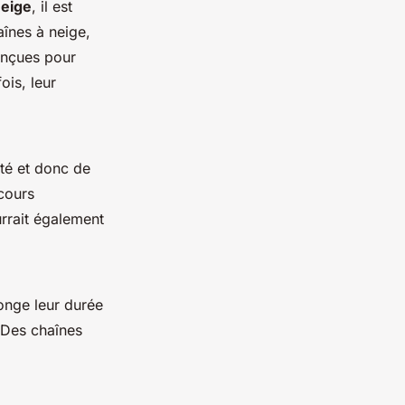
neige
, il est
înes à neige,
onçues pour
ois, leur
ité et donc de
cours
rrait également
longe leur durée
 Des chaînes