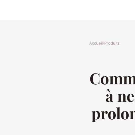
Accueil
›
Produits
Commen
à ne
prolon